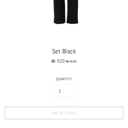
Set Black
₪ 520
₪ 620
QUANTITY
OUT OF STOCK